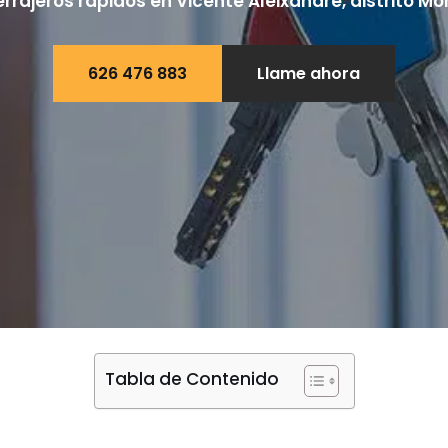
errajeros rápidos en Vicente Aleixandre, distrito M
626 476 883
Llame ahora
Tabla de Contenido