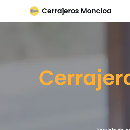
Cerrajeros Moncloa
Saltar
al
contenido
Cerrajer